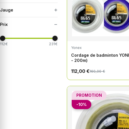
+
Jauge
−
Prix
112€
231€
Yonex
Cordage de badminton YON
- 200m)
112,00 €
160,00 €
PROMOTION
-10%