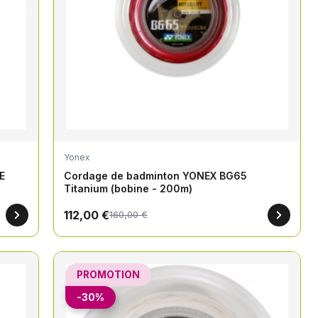
Yonex
E
Cordage de badminton YONEX BG65
Titanium (bobine - 200m)
112,00 €
160,00 €
PROMOTION
-30%