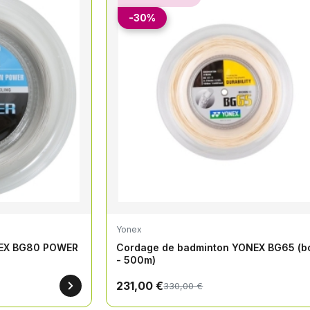
-30%
Yonex
NEX BG80 POWER
Cordage de badminton YONEX BG65 (b
- 500m)
231,00 €
330,00 €