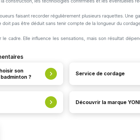
t, la construction, les technologies confirmées et les éventuelles 
ueurs faisant recorder régulièrement plusieurs raquettes. Une ga
 doit pas être déduit sans tenir compte de la longueur du corda
ur le cadre. Elle influence les sensations, mais son résultat d
mentaires
oisir son
Service de cordage
 badminton ?
Découvrir la marque YO