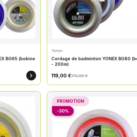
Yonex
EX BG65 (bobine
Cordage de badminton YONEX BG80 (b
- 200m)
119,00 €
170,00 €
PROMOTION
-30%