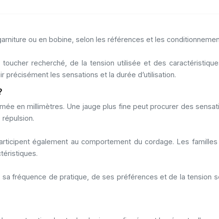
niture ou en bobine, selon les références et les conditionnemen
 toucher recherché, de la tension utilisée et des caractéristi
r précisément les sensations et la durée d’utilisation.
?
e en millimètres. Une jauge plus fine peut procurer des sensatio
répulsion.
sés participent également au comportement du cordage. Les fami
éristiques.
de sa fréquence de pratique, de ses préférences et de la tension