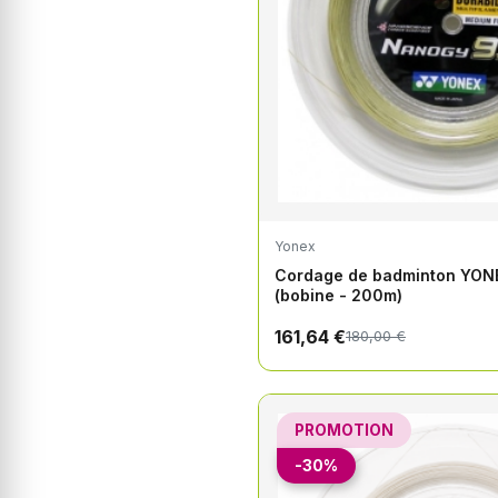
Yonex
Cordage de badminton YO
(bobine - 200m)
161,64 €
180,00 €
PROMOTION
-30%