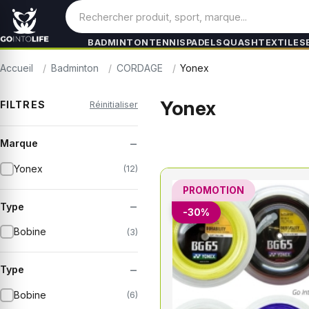
BADMINTON
TENNIS
PADEL
SQUASH
TEXTILES
Accueil
Badminton
CORDAGE
Yonex
Yonex
FILTRES
Réinitialiser
−
Marque
Yonex
(12)
PROMOTION
−
Type
-30%
Bobine
(3)
−
Type
Bobine
(6)