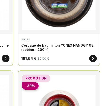
Yonex
obine
Cordage de badminton YONEX NANOGY 98
(bobine - 200m)
161,64 €
180,00 €
PROMOTION
-30%