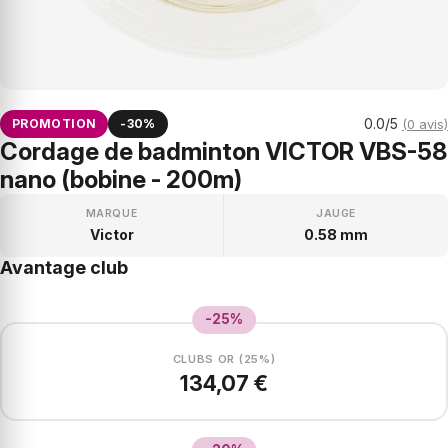
0.0/5
PROMOTION
-30%
(0 avis)
Cordage de badminton VICTOR VBS-58
nano (bobine - 200m)
MARQUE
JAUGE
Victor
0.58 mm
Avantage club
-25%
CLUBS OR (25%)
134,07 €