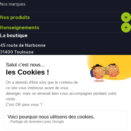
Nos marques
Nos produits
Renseignements
La boutique
45 route de Narbonne
31400 Toulouse
Lundi :
14h - 19h30
Mardi - vendredi :
11h - 19h30
Samedi :
11h - 17h
Contact
09 61 27 37 12
contact@gointolife.com