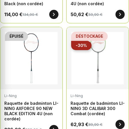
Black (non cordée)
4U (non cordée)
114,00 €
50,62 €
134,90 €
59,90 €
ÉPUISÉ
DÉSTOCKAGE
-30%
Li-Ning
Li-Ning
Raquette de badminton LI-
Raquette de badminton LI-
NING AXFORCE 90 NEW
NING 3D CALIBAR 300
BLACK EDITION 4U (non
Combat (cordée)
cordée)
62,93 €
89,90 €