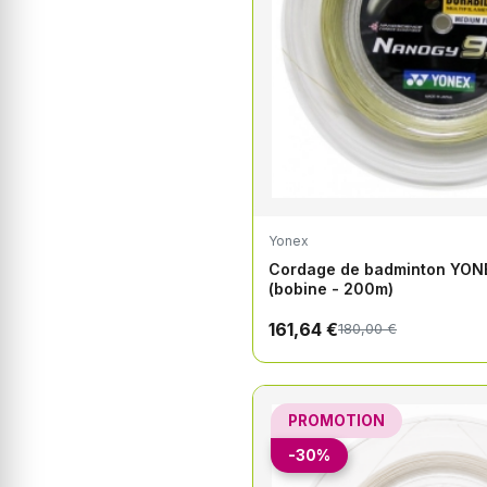
Yonex
Cordage de badminton YO
(bobine - 200m)
161,64 €
180,00 €
PROMOTION
-30%