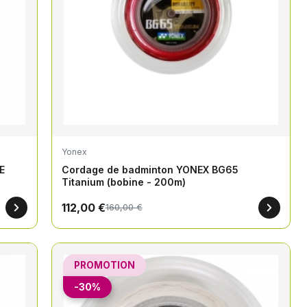
Yonex
E
Cordage de badminton YONEX BG65
Titanium (bobine - 200m)
112,00 €
160,00 €
PROMOTION
-30%