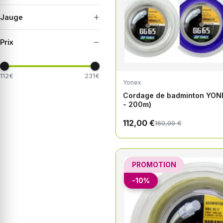
+
Jauge
−
Prix
112€
231€
Yonex
Cordage de badminton YON
- 200m)
112,00 €
160,00 €
PROMOTION
-10%