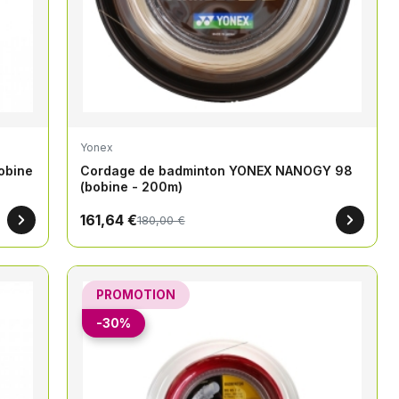
Yonex
obine
Cordage de badminton YONEX NANOGY 98
(bobine - 200m)
161,64 €
180,00 €
PROMOTION
-30%