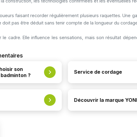
t, la construction, les technologies confirmées et les éventuelles 
ueurs faisant recorder régulièrement plusieurs raquettes. Une ga
 doit pas être déduit sans tenir compte de la longueur du corda
ur le cadre. Elle influence les sensations, mais son résultat d
mentaires
oisir son
Service de cordage
 badminton ?
Découvrir la marque YO