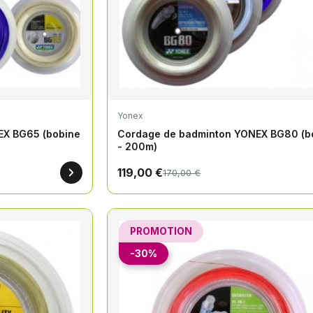
Yonex
EX BG65 (bobine
Cordage de badminton YONEX BG80 (b
- 200m)
119,00 €
170,00 €
PROMOTION
-30%