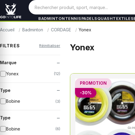
BADMINTON
TENNIS
PADEL
SQUASH
TEXTILES
Accueil
Badminton
CORDAGE
Yonex
Yonex
FILTRES
Réinitialiser
−
Marque
Yonex
(12)
PROMOTION
−
Type
-30%
Bobine
(3)
−
Type
Bobine
(6)