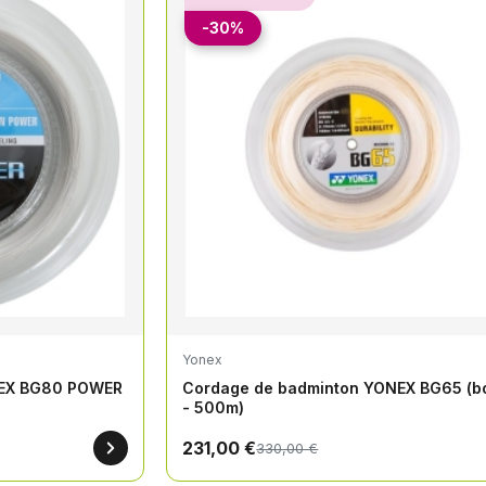
-30%
Yonex
NEX BG80 POWER
Cordage de badminton YONEX BG65 (b
- 500m)
231,00 €
330,00 €