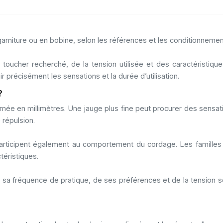
niture ou en bobine, selon les références et les conditionnemen
 toucher recherché, de la tension utilisée et des caractéristi
r précisément les sensations et la durée d’utilisation.
?
e en millimètres. Une jauge plus fine peut procurer des sensatio
répulsion.
sés participent également au comportement du cordage. Les fami
éristiques.
de sa fréquence de pratique, de ses préférences et de la tension