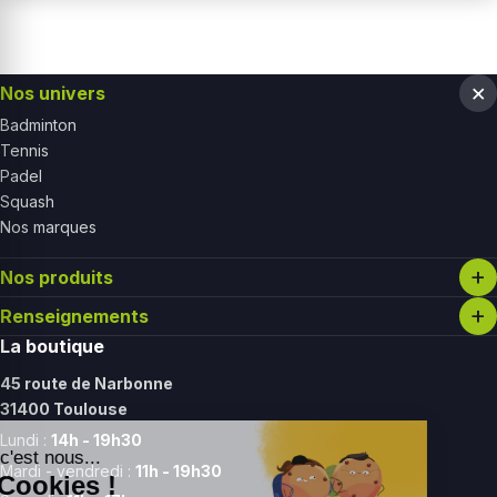
Nos univers
Badminton
Tennis
Padel
Squash
Nos marques
Nos produits
Renseignements
La boutique
45 route de Narbonne
31400 Toulouse
Lundi :
14h - 19h30
Mardi - vendredi :
11h - 19h30