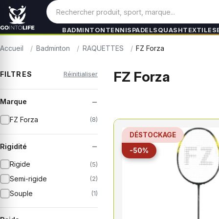
BADMINTON
TENNIS
PADEL
SQUASH
TEXTILES
Accueil
Badminton
RAQUETTES
FZ Forza
FZ Forza
FILTRES
Réinitialiser
−
Marque
FZ Forza
(8)
DÉSTOCKAGE
−
Rigidité
-50%
Rigide
(5)
Semi-rigide
(2)
Souple
(1)