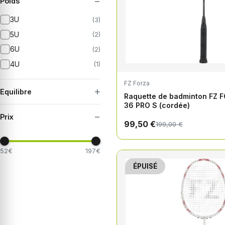
−
Poids
3U
(3)
5U
(2)
6U
(2)
4U
(1)
FZ Forza
+
Equilibre
Raquette de badminton FZ
36 PRO S (cordée)
−
Prix
99,50 €
199,00 €
52€
197€
ÉPUISÉ