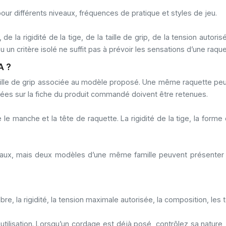
r différents niveaux, fréquences de pratique et styles de jeu.
e la rigidité de la tige, de la taille de grip, de la tension autor
n critère isolé ne suffit pas à prévoir les sensations d’une raque
A ?
ille de grip associée au modèle proposé. Une même raquette peut 
uées sur la fiche du produit commandé doivent être retenues.
e le manche et la tête de raquette. La rigidité de la tige, la form
x, mais deux modèles d’une même famille peuvent présenter des
ilibre, la rigidité, la tension maximale autorisée, la composition, le
ilisation. Lorsqu’un cordage est déjà posé, contrôlez sa nature,