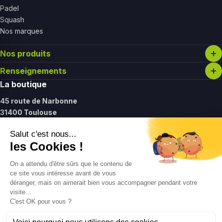
Padel
Squash
Nos marques
Nos produits
Renseignements
La boutique
45 route de Narbonne
31400 Toulouse
Lundi :
14h - 19h30
Mardi - vendredi :
11h - 19h30
Samedi :
11h - 17h
Contact
09 61 27 37 12
contact@gointolife.com