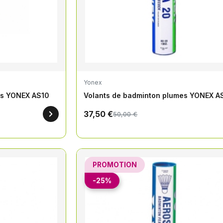
Yonex
es YONEX AS10
Volants de badminton plumes YONEX A
37,50 €
50,00 €
PROMOTION
-25%