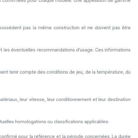
ues confirmées pour chaque modèle. Une appellation de gamme
 possèdent pas la même construction et ne doivent pas être
e et les éventuelles recommandations d’usage. Ces informations
ement tenir compte des conditions de jeu, de la température, du
ériaux, leur vitesse, leur conditionnement et leur destination
tuelles homologations ou classifications applicables.
confirmé pour la référence et la période concernées. La durée