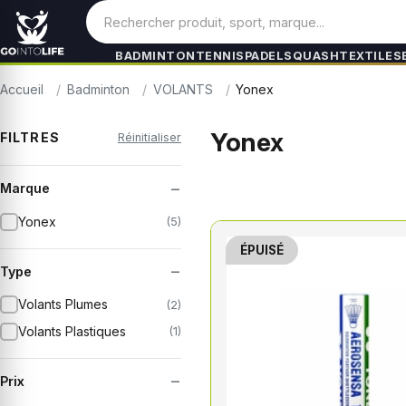
BADMINTON
TENNIS
PADEL
SQUASH
TEXTILES
Accueil
Badminton
VOLANTS
Yonex
Yonex
FILTRES
Réinitialiser
−
Marque
Yonex
(5)
ÉPUISÉ
−
Type
Volants Plumes
(2)
Volants Plastiques
(1)
−
Prix