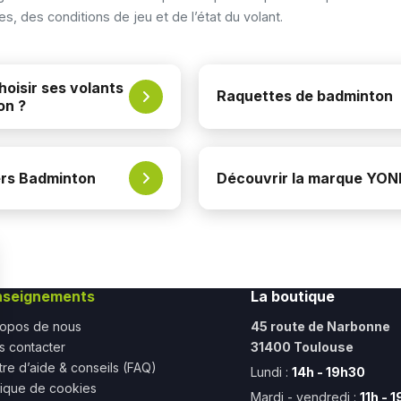
s, des conditions de jeu et de l’état du volant.
oisir ses volants
Raquettes de badminton
on ?
ers Badminton
Découvrir la marque YO
nseignements
La boutique
ropos de nous
45 route de Narbonne
s contacter
31400 Toulouse
re d’aide & conseils (FAQ)
Lundi :
14h - 19h30
tique de cookies
Mardi - vendredi :
11h - 