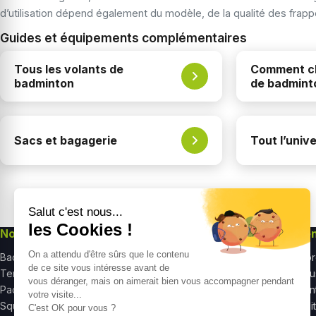
d’utilisation dépend également du modèle, de la qualité des frappe
Guides et équipements complémentaires
Tous les volants de
Comment ch
badminton
de badmint
Sacs et bagagerie
Tout l’univ
Nos univers
Nos produits
Re
Badminton
Raquettes badminton
À p
Tennis
Raquettes tennis
Nou
Padel
Raquettes squash
Cent
Squash
Chaussures badminton
Poli