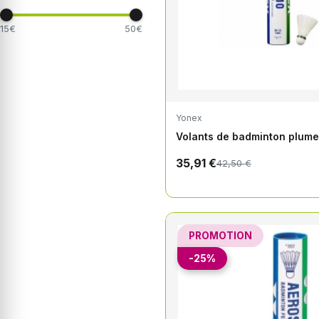
15€
50€
Yonex
Volants de badminton plum
35,91 €
42,50 €
PROMOTION
-25%