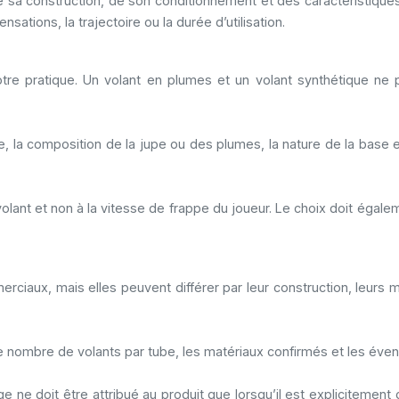
e sa construction, de son conditionnement et des caractéristiq
nsations, la trajectoire ou la durée d’utilisation.
tre pratique. Un volant en plumes et un volant synthétique ne
ube, la composition de la jupe ou des plumes, la nature de la bas
volant et non à la vitesse de frappe du joueur. Le choix doit égal
aux, mais elles peuvent différer par leur construction, leurs mat
 le nombre de volants par tube, les matériaux confirmés et les éven
e doit être attribué au produit que lorsqu’il est explicitement 