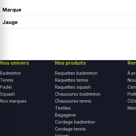
Marque
Jauge
Nos univers
Nos produits
Re
Badminton
Raquettes badminton
À p
Tennis
Raquettes tennis
Nou
Padel
Raquettes squash
Cent
Squash
Chaussures badminton
Poli
Nos marques
Chaussures tennis
CG
Textiles
Ment
Bagagerie
Cordage badminton
Cordage tennis
Volants