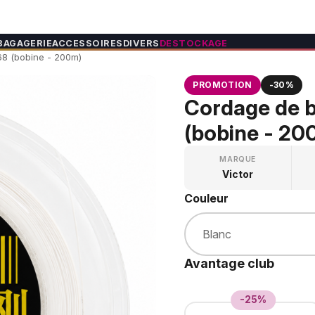
BAGAGERIE
ACCESSOIRES
DIVERS
DESTOCKAGE
8 (bobine - 200m)
PROMOTION
-30%
Cordage de 
(bobine - 20
MARQUE
Victor
Couleur
Avantage club
-25%