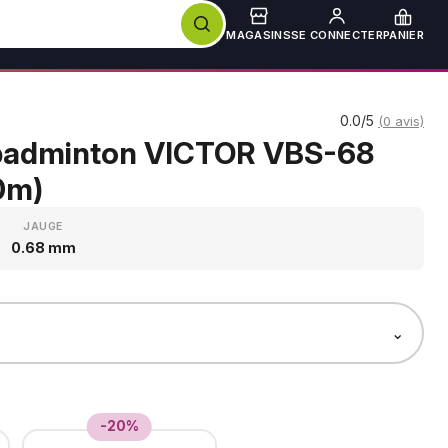
MAGASINS
SE CONNECTER
PANIER
0.0/5
(0 avis)
badminton VICTOR VBS-68
0m)
JAUGE
0.68 mm
⌄
-20%