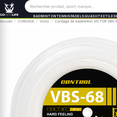
BADMINTON
TENNIS
PADEL
SQUASH
TEXTILES
Accueil
CORDAGE
Victor
Cordage de badminton VICTOR VBS-6