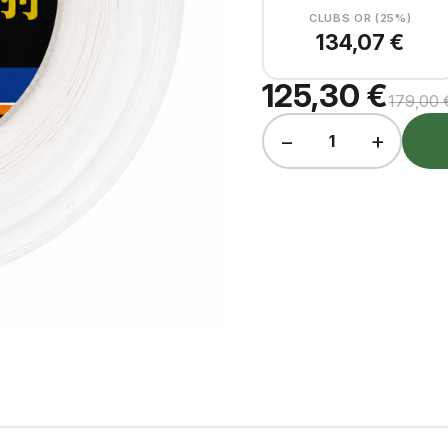
CLUBS OR (25%)
134,07 €
125,30 €
179,00 
−
+
1