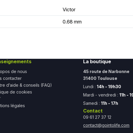
Victor
0.68 mm
nseignements
La boutique
ropos de nous
45 route de Narbonne
s contacter
31400 Toulouse
re d’aide & conseils (FAQ)
Lundi :
14h - 19h30
tique de cookies
Mardi - vendredi :
11h - 
V
Samedi :
11h - 17h
ions légales
Contact
09 61 27 37 12
contact@gointolife.com