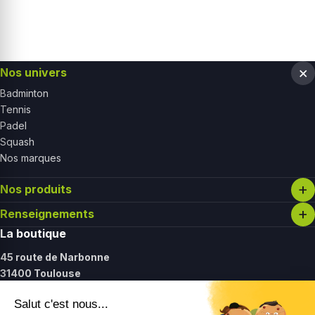
Nos univers
Badminton
Tennis
Padel
Squash
Nos marques
Nos produits
Renseignements
La boutique
45 route de Narbonne
31400 Toulouse
Lundi :
14h - 19h30
Mardi - vendredi :
11h - 19h30