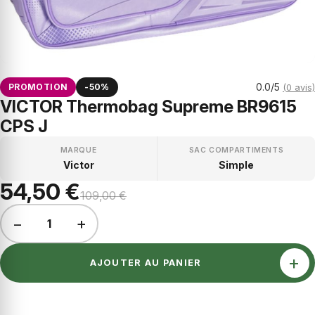
0.0/5
PROMOTION
-50%
(0 avis)
VICTOR Thermobag Supreme BR9615
CPS J
MARQUE
SAC COMPARTIMENTS
Victor
Simple
54,50 €
109,00 €
−
+
1
+
AJOUTER AU PANIER