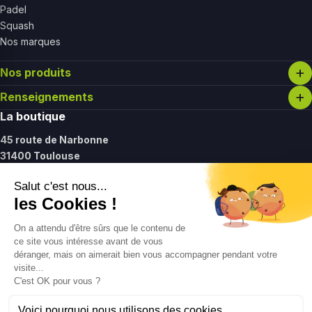
Padel
Squash
Nos marques
Nos produits
Renseignements
La boutique
45 route de Narbonne
31400 Toulouse
Lundi :
14h - 19h30
Mardi - vendredi :
11h - 19h30
Samedi :
11h - 17h
Contact
09 61 27 37 12
contact@gointolife.com