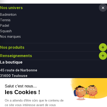
Nos univers
Badminton
Tennis
Padel
Squash
Nos marques
Nos produits
Renseignements
La boutique
45 route de Narbonne
31400 Toulouse
Lundi :
14h - 19h30
Mardi - vendredi :
11h - 19h30
Samedi :
11h - 17h
Contact
09 61 27 37 12