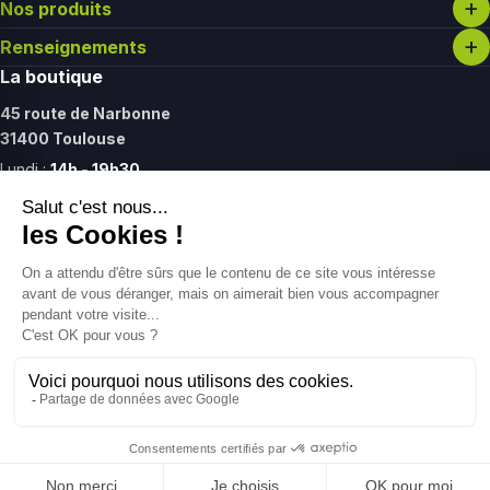
Nos produits
Renseignements
La boutique
45 route de Narbonne
31400 Toulouse
Lundi :
14h - 19h30
Mardi - vendredi :
11h - 19h30
Samedi :
11h - 17h
Contact
09 61 27 37 12
contact@gointolife.com
Filtrer et trier