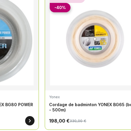
-40%
Yonex
NEX BG80 POWER
Cordage de badminton YONEX BG65 (b
- 500m)
198,00 €
330,00 €