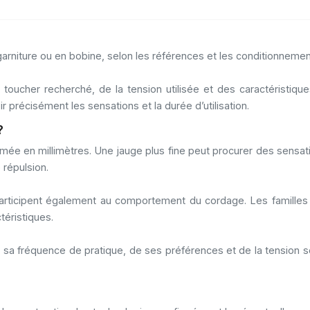
niture ou en bobine, selon les références et les conditionnemen
 toucher recherché, de la tension utilisée et des caractéristi
r précisément les sensations et la durée d’utilisation.
?
e en millimètres. Une jauge plus fine peut procurer des sensatio
répulsion.
sés participent également au comportement du cordage. Les fami
éristiques.
de sa fréquence de pratique, de ses préférences et de la tension