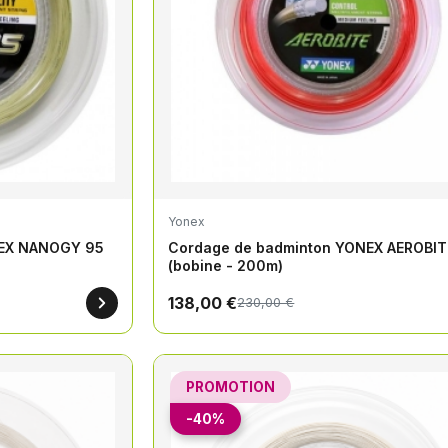
Yonex
NEX NANOGY 95
Cordage de badminton YONEX AEROBIT
(bobine - 200m)
138,00 €
230,00 €
PROMOTION
-40%