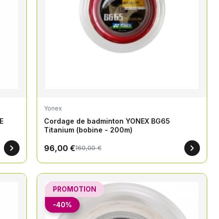
Yonex
E
Cordage de badminton YONEX BG65
Titanium (bobine - 200m)
96,00 €
160,00 €
PROMOTION
-40%