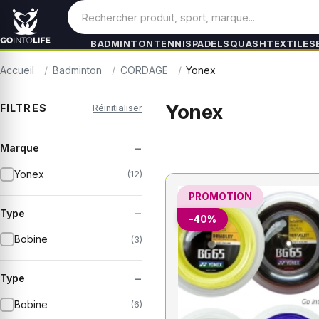
BADMINTON
TENNIS
PADEL
SQUASH
TEXTILES
Accueil
Badminton
CORDAGE
Yonex
Yonex
FILTRES
Réinitialiser
−
Marque
Yonex
(12)
PROMOTION
−
Type
-40%
Bobine
(3)
−
Type
Bobine
(6)