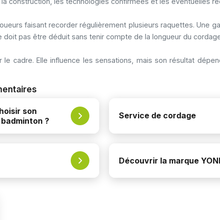
t, la construction, les technologies confirmées et les éventuelles 
ueurs faisant recorder régulièrement plusieurs raquettes. Une ga
 doit pas être déduit sans tenir compte de la longueur du corda
ur le cadre. Elle influence les sensations, mais son résultat d
mentaires
oisir son
Service de cordage
 badminton ?
Découvrir la marque YO