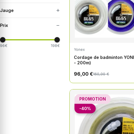
+
Jauge
−
Prix
96€
198€
Yonex
Cordage de badminton YON
- 200m)
96,00 €
160,00 €
PROMOTION
-40%