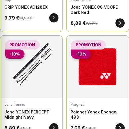
GRIP YONEX AC128EX
Jonc YONEX 08 VCORE
Dark Red
9,79 €
10,90 €
8,89 €
9,90 €
PROMOTION
PROMOTION
-10%
-10%
Jonc Tennis
Poignet
Jonc YONEX PERCEPT
Poignet Yonex Eponge
Midnight Navy
493
8,89 €
7,09 €
9,90 €
7,90 €